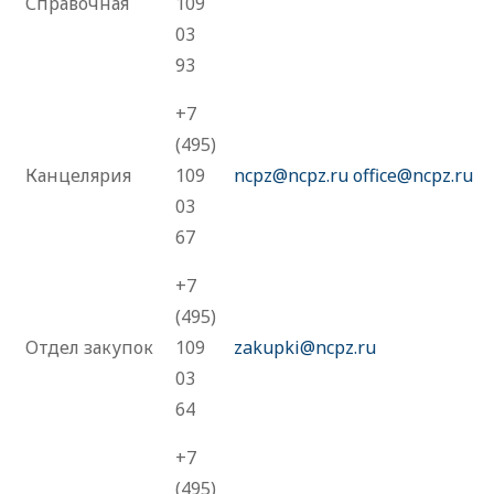
Справочная
109
03
93
+7
(495)
Канцелярия
109
ncpz@ncpz.ru
office@ncpz.ru
03
67
+7
(495)
Отдел закупок
109
zakupki@ncpz.ru
03
64
+7
(495)