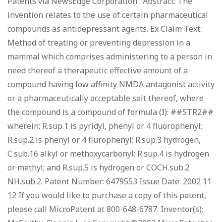
Patents via NewsEdge Corporation : Abstract: The
invention relates to the use of certain pharmaceutical
compounds as antidepressant agents. Ex Claim Text:
Method of treating or preventing depression in a
mammal which comprises administering to a person in
need thereof a therapeutic effective amount of a
compound having low affinity NMDA antagonist activity
or a pharmaceutically acceptable salt thereof, where
the compound is a compound of formula (I): ##STR2##
wherein: R.sup.1 is pyridyl, phenyl or 4 fluorophenyl;
R.sup.2 is phenyl or 4 flurophenyl; R.sup.3 hydrogen,
C.sub.16 alkyl or methoxycarbonyl; R.sup.4 is hydrogen
or methyl; and R.sup.5 is hydrogen or COCH.sub.2
NH.sub.2. Patent Number: 6479553 Issue Date: 2002 11
12 If you would like to purchase a copy of this patent,
please call MicroPatent at 800-648-6787. Inventor(s):