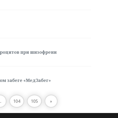
роцитов при шизофрени
ом забеге «МедЗабег»
..
104
105
»