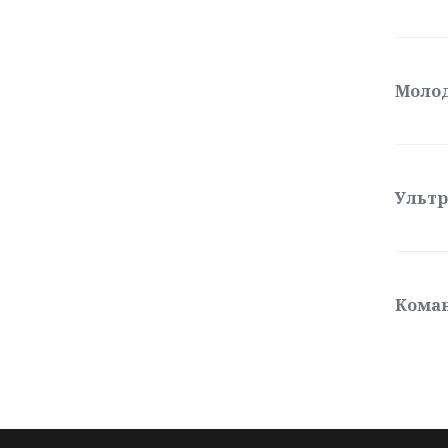
Моло
Ультр
Коман