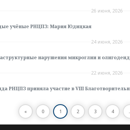
26 июня, 2026
дые учёные РНЦПЗ: Мария Юдицкая
24 июня, 2026
аструктурные нарушения микроглии и олигоденд
22 июня, 2026
да РНЦПЗ приняла участие в VIII Благотворительн
«
0
1
2
3
4
.