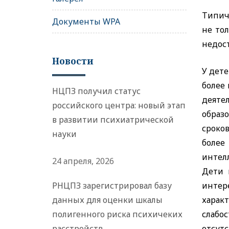
Типич
Документы WPA
не то
недос
Новости
У дет
более
НЦПЗ получил статус
деяте
российского центра: новый этап
образ
в развитии психиатрической
сроко
науки
более
интел
24 апреля, 2026
Дети 
РНЦПЗ зарегистрировал базу
интер
данных для оценки шкалы
харак
полигенного риска психичеких
слабо
расстройств
отсут