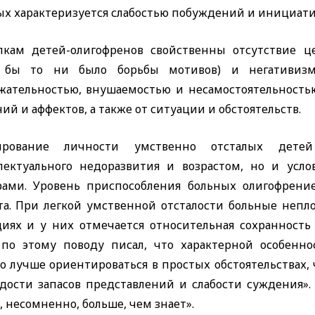
ых характеризуется слабостью побуждений и инициати
пкам детей-олигофренов свойственны отсутствие це
 бы то ни было борьбы мотивов) и негативиз
жательностью, внушаемостью и несамостоятельностью
ий и аффектов, а также от ситуации и обстоятельств.
ирование личности умственно отсталых детей
лектуального недоразвития и возрастом, но и усл
рами. Уровень приспособления больных олигофрени
та. При легкой умственной отсталости больные неп
циях и у них отмечается относительная сохранност
) по этому поводу писал, что характерной особенно
до лучше ориентироваться в простых обстоятельствах,
удости запасов представлений и слабости суждения»
 несомненно, больше, чем знает».