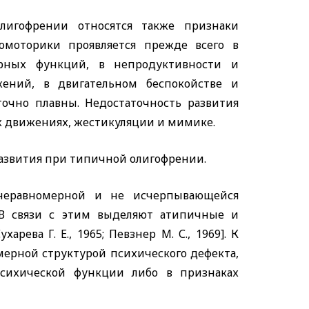
лигофрении относятся также признаки
омоторики проявляется прежде всего в
рных функций, в непродуктивности и
жений, в двигательном беспокойстве и
точно плавны. Недостаточность развития
х движениях, жестикуляции и мимике.
развития при типичной олигофрении.
 неравномерной и не исчерпывающейся
В связи с этим выделяют атипичные и
рева Г. Е., 1965; Певзнер М. С., 1969]. К
ерной структурой психического дефекта,
психической функции либо в признаках