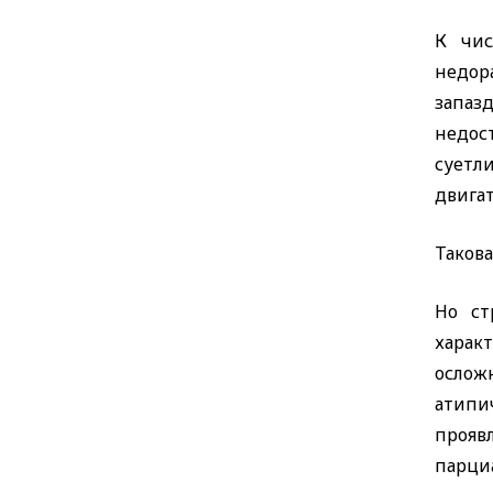
К чис
недор
запаз
недос
суетл
двига
Такова
Но ст
харак
осложн
атипи
прояв
парци