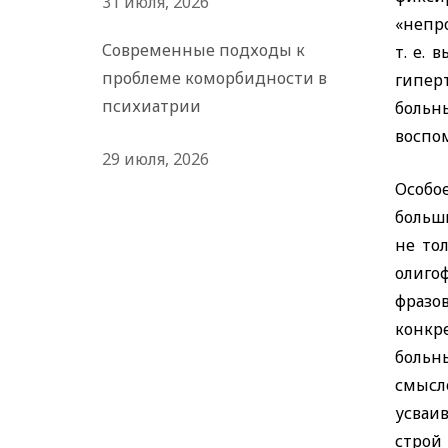
31 июля, 2026
«непр
Современные подходы к
т. е.
проблеме коморбидности в
гипер
психиатрии
больн
воспом
29 июля, 2026
Особо
больш
не то
олиго
фразо
конкр
больн
смысл
усваи
строй