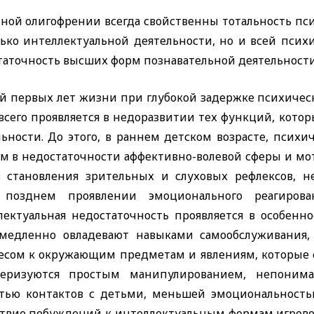
ной олигофрении всегда свойственны тотальность псих
лько интеллектуальной деятельности, но и всей псих
таточность высших форм познавательной деятельност
ей первых лет жизни при глубокой задержке психичес
 всего проявляется в недоразвитии тех функций, кото
льности. До этого, в раннем детском возрасте, псих
ом в недостаточности аффективно-волевой сферы и мо
в становления зрительных и слуховых рефлексов, н
 позднем проявлении эмоционального реагиро
лектуальная недостаточность проявляется в особенно
медленно овладевают навыками самообслуживания, 
есом к окружающим предметам и явлениям, которые 
теризуются простым манипулированием, непоним
стью контактов с детьми, меньшей эмоциональность
ствие побуждений к интеллектуальным формам игров