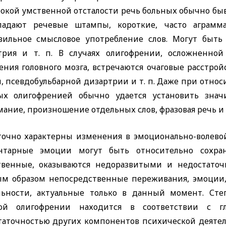
бокой умственной отсталости речь больных обычно быв
ладают речевые штампы, короткие, часто аграмм
вильное смысловое употребление слов. Могут быть 
трия и т. п. В случаях олигофрении, осложненной
ения головного мозга, встречаются очаговые расстро
, псевдобульбарной дизартрии и т. п. Даже при отно
ых олигофренией обычно удается установить знач
ание, произношение отдельных слов, фразовая речь и т.
точно характерны изменения в эмоционально-волевой
нтарные эмоции могут быть относительно сохра
твенные, оказываются недоразвитыми и недостато
ым образом непосредственные переживания, эмоции
льности, актуальные только в данный момент. Сте
ой олигофрении находится в соответствии с гл
таточностью других компонентов психической деятель