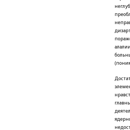
неглу
преоб
непра
дизар
пораж
алалии
больн
(поним
Доста
элеме
нравс
главн
деяте
ядерн
недос