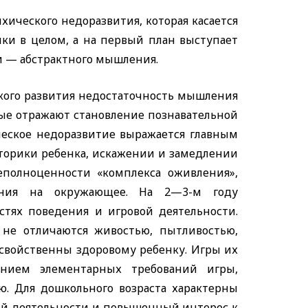
ического недоразвития, которая касается
ики в целом, а на первый план выступает
и — абстрактного мышления.
кого развития недостаточность мышления
рые отражают становление познавательной
ическое недоразвитие выражается главным
торики ребенка, искажении и замедлении
еполноценности «комплекса оживления»,
вания на окружающее. На 2—3-м году
стях поведения и игровой деятельности.
не отличаются живостью, пытливостью,
свойственны здоровому ребенку. Игры их
анием элементарных требований игры,
ю. Для дошкольного возраста характерны
ой деятельности и повышенный интерес к