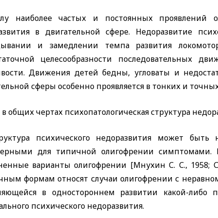
лу наиболее частых и постоянных проявлений о
азвития в двигательной сфере. Недоразвитие псих
дывании и замедлении темпа развития локомото
таточной целесообразности последовательных дви
ивости. Движения детей бедны, угловаты и недоста
тельной сферы особенно проявляется в тонких и точны
 в общих чертах психопатологическая структура недо
руктура психического недоразвития может быть
терными для типичной олигофрении симптомами. 
енные варианты олигофрении [Мнухин С. С., 1958; Суха
чным формам относят случаи олигофрении с неравном
ляющейся в одностороннем развитии какой-либо 
ального психического недоразвития.