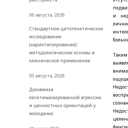
подви
06 августа, 2026
и нед
лично
Стандартное цитогенетическое
интел
исследование
больны
(кариотипирование):
методологические основы и
Таким
клиническое применение
выявл
внима
05 августа, 2026
ощущен
Недос
Динамика
воспр
легитимизированной агрессии
созна
и ценностных ориентаций у
Недо
молодежи
целен
фикси