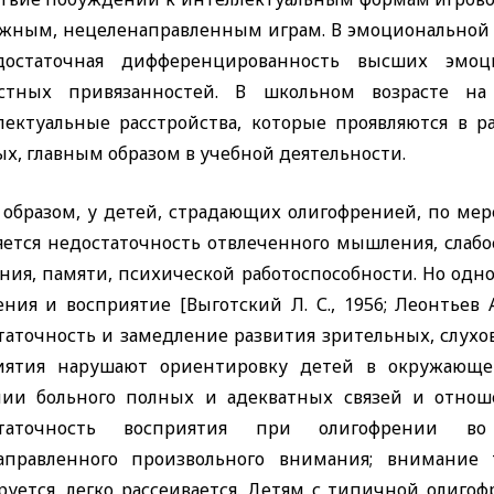
жным, нецеленаправленным играм. В эмоциональной
остаточная дифференцированность высших эмоц
стных привязанностей. В школьном возрасте н
лектуальные расстройства, которые проявляются в 
х, главным образом в учебной деятельности.
 образом, у детей, страдающих олигофренией, по мере
яется недостаточность отвлеченного мышления, слабо
ния, памяти, психической работоспособности. Но од
ия и восприятие [Выготский Л. С., 1956; Леонтьев А. 
таточность и замедление развития зрительных, слухо
иятия нарушают ориентировку детей в окружающе
нии больного полных и адекватных связей и отнош
статочность восприятия при олигофрении в
аправленного произвольного внимания; внимание
руется, легко рассеивается. Детям с типичной олиго