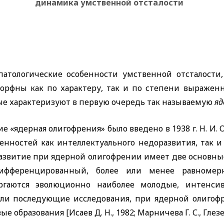
динамика умственной отсталости
патологические особенности умственной отсталости
орфны как по характеру, так и по степени выражен
ые характеризуют в первую очередь так называемую
яд
е «ядерная олигофрения» было введено в 1938 г. Н. И
бенностей как интеллектуального недоразвития, так и
азвитие при ядерной олигофрении имеет две основные
ифференцированный, более или менее равномер
ргаются эволюционно наиболее молодые, интенси
али последующие исследования, при ядерной олигоф
ые образования [Исаев Д. Н., 1982; Марничева Г. С., Глезер