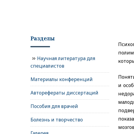
Разделы
Психо
полим
Научная литература для
котор
специалистов
Поняти
Материалы конференций
и осо
Авторефераты диссертаций
недор
малод
Пособия для врачей
подве
показ
Болезнь и творчество
мозгов
Галерея