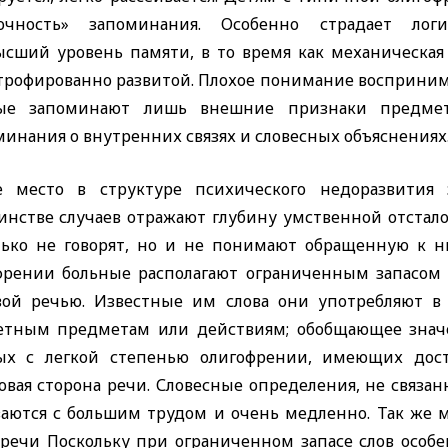
очность» запоминания. Особенно страдает логи
 высший уровень памяти, в то время как механическа
трофированно развитой. Плохое понимание восприним
ые запоминают лишь внешние признаки предме
инания о внутренних связях и словесных объяснениях
е место в структуре психического недоразвития
инстве случаев отражают глубину умственной отстало
лько не говорят, но и не понимают обращенную к 
френии больные располагают ограниченным запасом 
вой речью. Известные им слова они употребляют в 
етным предметам или
действиям; обобщающее знач
ых с легкой степенью олигофрении, имеющих дост
овая сторона речи. Словесные определения, не связа
ваются с большим трудом и очень медленно. Так же
 речи Поскольку при ограниченном запасе слов особе