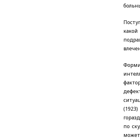
больн
Посту
какой
подра
влечен
Форм
интел
факто
дефек
ситуа
(1923
гораз
по ск
может,