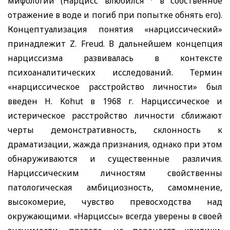
мифологии (Нарцисс влюбился
в собственное
отражение в воде и погиб при попытке обнять его).
Концептуализация понятия «нарциссический»
принадлежит
Z. Freud.
В дальнейшем концепция
нарциссизма развивалась в контексте
психоаналитических исследований. Термин
«нарциссическое расстройство личности» был
введен
H. Kohut
в 1968 г. Нарциссическое и
истерическое расстройство личности сближают
черты демонстративность, склонность к
драматизации, жажда признания, однако при этом
обнаруживаются и существенные различия.
Нарциссическим личностям свойственны
патологическая амбициозность, самомнение,
высокомерие, чувство превосходства над
окружающими. «Нарциссы» всегда уверены в своей