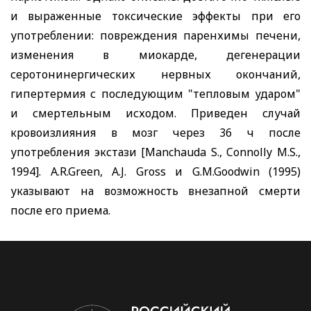
и выраженные токсические эффекты при его
употреблении: повреждения паренхимы печени,
изменения в миокарде, дегенерации
серотонинергических нервных окончаний,
гипертермия с последующим "тепловым ударом"
и смертельным исходом. Приведен случай
кровоизлияния в мозг через 36 ч после
употребления экстази [
Manchauda
S
.,
Connolly
M
.
S
.,
1994].
A
.
R
.
Green
,
A
.
J
.
Gross
и
G
.
M
.
Goodwin
(1995)
указывают на возможность внезапной смерти
после его приема.