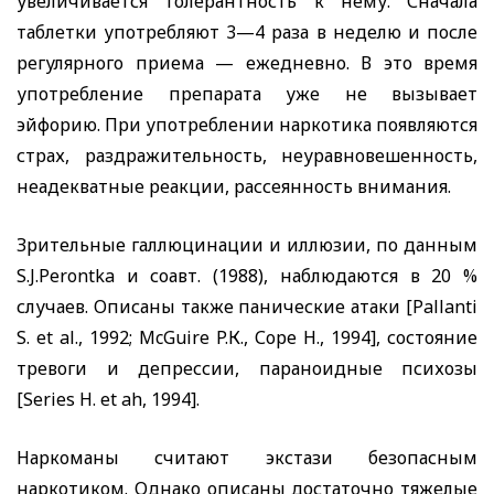
увеличивается толерантность к нему. Сначала
таблетки употребляют 3—4 раза в неделю и после
регулярного приема — ежедневно. В это время
употребление препарата уже не вызывает
эйфорию. При употреблении наркотика появляются
страх, раздражительность, неуравновешенность,
неадекватные реакции, рассеянность внимания.
Зрительные галлюцинации и иллюзии, по данным
S
.
J
.
Perontka
и соавт. (1988), наблюдаются в 20 %
случаев. Описаны также панические атаки [
Pallanti
S
.
et
al
., 1992;
McGuire
P
.К., Соре Н., 1994], состояние
тревоги и депрессии, параноидные психозы
[
Series
H
.
et
ah
, 1994].
Наркоманы считают экстази безопасным
наркотиком. Однако описаны достаточно тяжелые