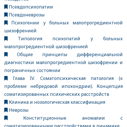
Псевдопсихопатии
Псевдоневрозы
Психогении у больных малопрогредиентной
шизофренией
Типология психопатий у больных
малопрогредиентной шизофренией
Общие принципы дифференциальной
диагностики малопрогредиентной шизофрении и
пограничных состоянии
Глава IV. Соматопсихическая патология (к
проблеме небредовой ипохондрии). Концепция
соматизированных психических расстройств
Клиника и нозологическая классификация
Неврозы
Конституционные аномалии с
соматизированными расстройствами в динамике