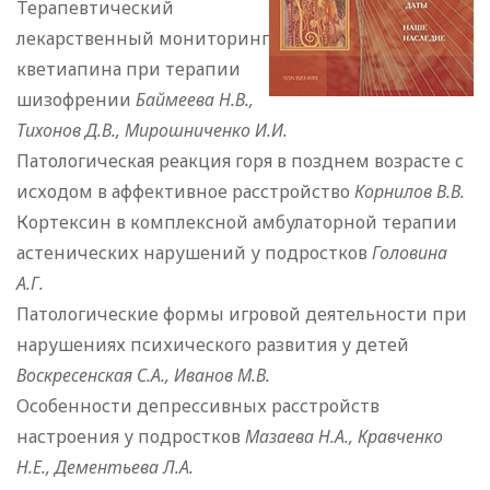
Терапевтический
лекарственный мониторинг
кветиапина при терапии
шизофрении
Баймеева Н.В.,
Тихонов Д.В., Мирошниченко И.И.
Патологическая реакция горя в позднем возрасте с
исходом в аффективное расстройство
Корнилов В.В.
Кортексин в комплексной амбулаторной терапии
астенических нарушений у подростков
Головина
А.Г.
Патологические формы игровой деятельности при
нарушениях психического развития у детей
Воскресенская С.А., Иванов М.В.
Особенности депрессивных расстройств
настроения у подростков
Мазаева Н.А., Кравченко
Н.Е., Дементьева Л.А.