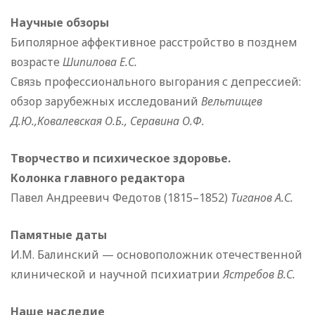
Научные обзоры
Биполярное аффективное расстройство в позднем
возрасте
Шипилова Е.С.
Связь профессионального выгорания с депрессией:
обзор зарубежных исследований
Вельтищев
Д.Ю.,Ковалевская О.Б., Серавина О.Ф.
Творчество и психическое здоровье.
Колонка главного редактора
Павел Андреевич Федотов (1815–1852)
Тиганов А.С.
Памятные даты
И.М. Балинский — основоположник отечественной
клинической и научной психиатрии
Ястребов В.С.
Наше наследие