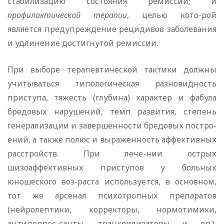
стабилизацию состояния ремиссии; и
профилактической терапии
, целью кото-рой
является предупреждение рецидивов заболевания
и удлинение достигнутой ремиссии.
При выборе терапевтической тактики должны
учитываться типологическая разновидность
приступа, тяжесть (глубина) характер и фабула
бредовых нарушений, темп развития, степень
генерализации и завершенности бредовых постро-
ений, а также полюс и выраженность аффективных
расстройств. При лече-нии острых
шизоаффективных приступов у больных
юношеского воз-раста используется, в основном,
тот же арсенал психотропных препаратов
(нейролептики, корректоры, нормотимики,
антидепрес-санты, транквилизаторы и др.),