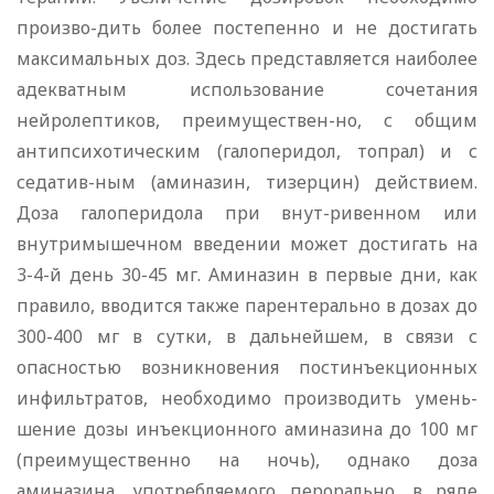
произво-дить более постепенно и не достигать
максимальных доз. Здесь представляется наиболее
адекватным использование сочетания
нейролептиков, преимуществен-но, с общим
антипсихотическим (галоперидол, топрал) и с
седатив-ным (аминазин, тизерцин) действием.
Доза галоперидола при внут-ривенном или
внутримышечном введении может достигать на
3-4-й день 30-45 мг. Аминазин в первые дни, как
правило, вводится также парентерально в дозах до
300-400 мг в сутки, в дальнейшем, в связи с
опасностью возникновения постинъекционных
инфильтратов, необходимо производить умень-
шение дозы инъекционного аминазина до 100 мг
(преимущественно на ночь), однако доза
аминазина, употребляемого перорально, в ряде