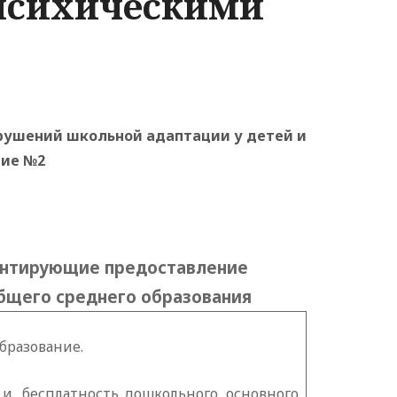
 психическими
рушений школьной адаптации у детей и
ие №2
ентирующие предоставление
бщего среднего образования
образование.
 и
бесплатность дошкольного, основного