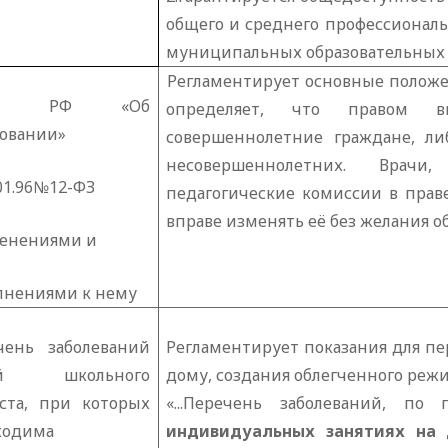
общего и среднего профессиональ
муниципальных образовательных 
Регламентирует основные положен
кон РФ «Об
определяет, что правом в
зовании»
совершеннолетние граждане, ли
несовершеннолетних. Врачи
01.96№12-ФЗ
педагогические комиссии в прав
вправе изменять её без желания о
менениями и
лнениями к нему
чень заболеваний
Регламентирует показания для п
ей школьного
дому, создания облегченного режи
аста, при которых
«...Перечень заболеваний, п
ходима
индивидуальных занятиях на