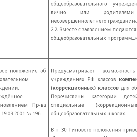
общеобразовательного учрежд
лично или родителями (
несовершеннолетнего гражданина.
2.2. Вместе с заявлением подают
общеобразовательных программ...
вое положение об
Предусматривает возможност
зовательном
учреждениях РФ классов
компе
ждении,
(коррекционных) классов
для об
рждённое
Перечислены категории дете
ановлением Пр-ва
специальные (коррекцио
 19.03.2001 № 196.
общеобразовательных школах.
В п. 30 Типового положения прив