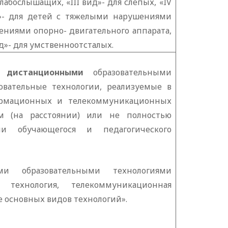
слабослышащих, «
III
вид»- для слепых, «
IV
- для детей с тяжелыми нарушениями
ениями опорно- двигательного аппарата,
»- для умственноотсталых.
од
дистанционными
образовательными
овательные технологии, реализуемые в
рмационных и телекоммуникационных
м (на расстоянии) или не полностью
ии обучающегося и педагогического
ми образовательными технологиями
- технология, телекоммуникационная
е основных видов технологий».