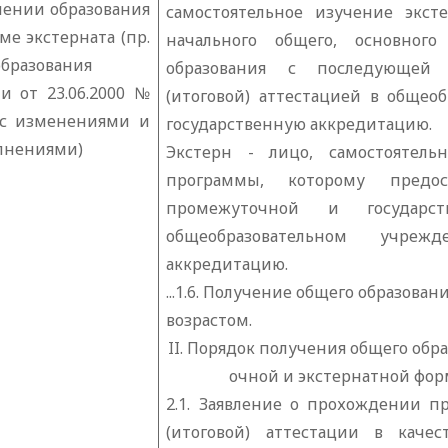
чении образования
самостоятельное изучение экст
ме экстерната (пр.
начального общего, основного
бразования
образования с последующей 
и от 23.06.2000 №
(итоговой) аттестацией в обще
 с изменениями и
государственную аккредитацию.
лнениями)
Экстерн - лицо, самостоятель
программы, которому предос
промежуточной и государст
общеобразовательном учреж
аккредитацию.
...1.6. Получение общего образова
возрастом.
II
. Порядок получения общего обра
очной и экстернатной фор
2.1. Заявление о прохождении п
(итоговой) аттестации в качес