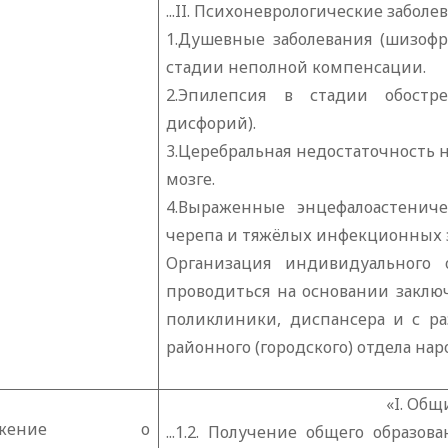
...
II
. Психоневрологические заболев
1.Душевные заболевания (шизофр
стадии неполной компенсации.
2.Эпилепсия в стадии обостр
дисфорий).
3.Церебральная недостаточность 
мозге.
4.Выраженные энцефалоастениче
черепа и тяжёлых инфекционных 
Организация индивидуального
проводиться на основании заклю
поликлиники, диспансера и с р
районного (городского) отдела наро
«
I
. Общ
ложение о
...1.2. Получение общего образо