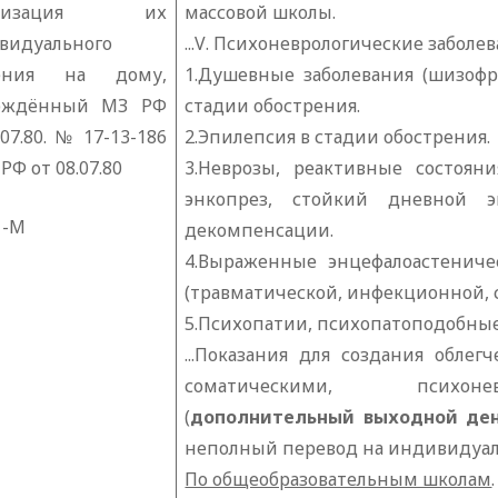
анизация их
массовой школы.
видуального
...
V
. Психоневрологические заболев
чения на дому,
1.Душевные заболевания (шизофр
рждённый МЗ РФ
стадии обострения.
.07.80. № 17-13-186
2.Эпилепсия в стадии обострения.
РФ от 08.07.80
3.Неврозы, реактивные состояни
энкопрез, стойкий дневной э
1-М
декомпенсации.
4.Выраженные энцефалоастениче
(травматической, инфекционной, 
5.Психопатии, психопатоподобные
...Показания для создания обле
соматическими, психонев
(
дополнительный выходной де
неполный перевод на индивидуал
По общеобразовательным школам
.