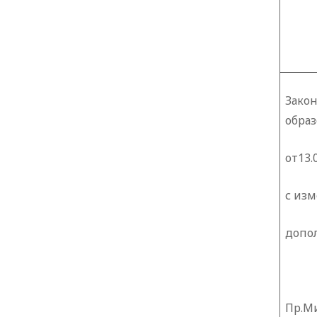
За
обра
от13.
с из
допо
Пр.М