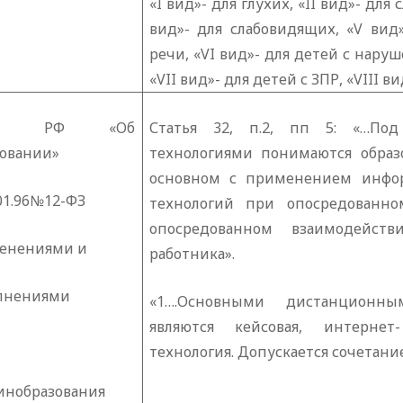
«
I
вид»- для глухих, «
II
вид»- для 
вид»- для слабовидящих, «
V
вид»
речи, «
VI
вид»- для детей с наруш
«
VII
вид»- для детей с ЗПР, «
VIII
вид
кон РФ «Об
Статья 32, п.2, пп 5: «…П
зовании»
технологиями понимаются образ
основном с применением инфо
01.96№12-ФЗ
технологий при опосредованно
опосредованном взаимодейств
менениями и
работника».
лнениями
«1….Основными дистанционны
являются кейсовая, интернет
технология. Допускается сочетани
инобразования