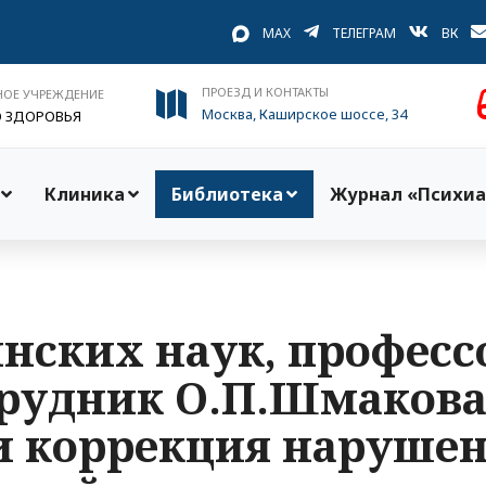
MAX
ТЕЛЕГРАМ
ВК
ПРОЕЗД И КОНТАКТЫ
НОЕ УЧРЕЖДЕНИЕ
Москва, Каширское шоссе, 34
О ЗДОРОВЬЯ
Клиника
Библиотека
Журнал «Психиа
нских наук, профессо
рудник О.П.Шмакова 
и коррекция наруше