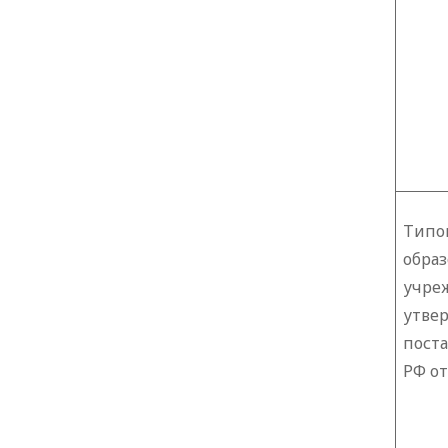
Типо
обра
учре
утве
пост
РФ от