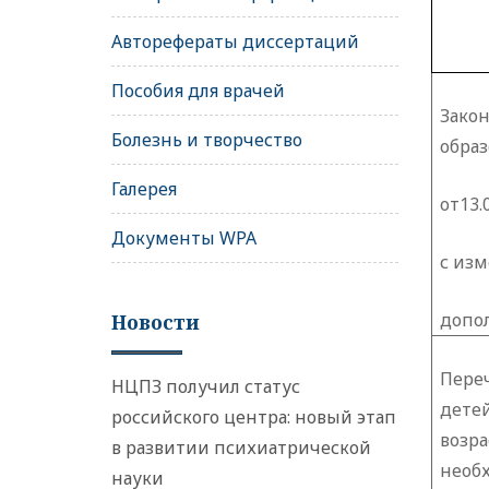
Авторефераты диссертаций
Пособия для врачей
За
Болезнь и творчество
обра
Галерея
от13.
Документы WPA
с из
допо
Новости
Пере
НЦПЗ получил статус
дет
российского центра: новый этап
возр
в развитии психиатрической
необ
науки