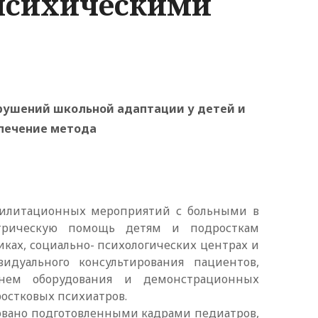
 психическими
рушений школьной адаптации у детей и
печение метода
абилитационных мероприятий с больными в
атрическую помощь детям и подросткам
ках, социально- психологических центрах и
дуального консультирования пациентов,
нем оборудования и демонстрационных
ростковых психиатров.
овано подготовленными кадрами педиатров,