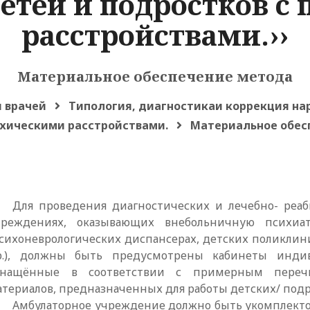
детей и подростков с
расстройствами.››
Материальное обеспечение метода
 врачей
Типология, диагностикаи коррекция на
ихическими расстройствами.
Материальное обес
Для проведения диагностических и лечебно- ре
чреждениях, оказывающих внебольничную психи
психоневрологических диспансерах, детских поликлини
р.), должны быть предусмотрены кабинеты индиви
снащённые в соответствии с примерным переч
атериалов, предназначенных для работы детских/ под
Амбулаторное учреждение должно быть укомплект