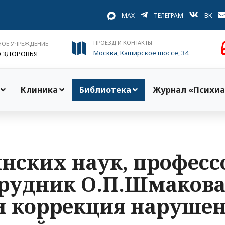
MAX
ТЕЛЕГРАМ
ВК
ПРОЕЗД И КОНТАКТЫ
НОЕ УЧРЕЖДЕНИЕ
Москва, Каширское шоссе, 34
О ЗДОРОВЬЯ
Клиника
Библиотека
Журнал «Психиа
нских наук, профессо
рудник О.П.Шмакова 
и коррекция наруше