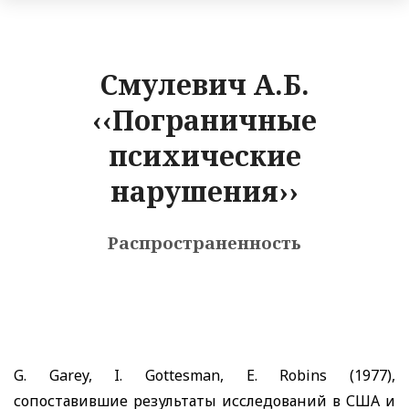
Смулевич А.Б.
‹‹Пограничные
психические
нарушения››
Распространенность
G
.
Garey
,
I
.
Gottesman
,
E
.
Robins
(1977),
сопоставившие результаты исследований в США и