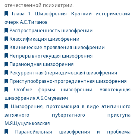
отечественной психиатрии.
Глава 1. Шизофрения. Краткий исторический
очерк А.С.Тиганов
Распространенность шизофрении
Классификация шизофрении
Клинические проявления шизофрении
Непрерывнотекущая шизофрения
Параноидная шизофрения
Рекуррентная (периодическая) шизофрения
Приступообразно-прогредиентная шизофрения
Особые формы шизофрении. Вялотекущая
шизофрения А.Б.Смулевич
Шизофрения, протекающая в виде атипичного
затяжного пубертатного приступа
М.Я.Цуцульковская
Паранойяльная шизофрения и проблема