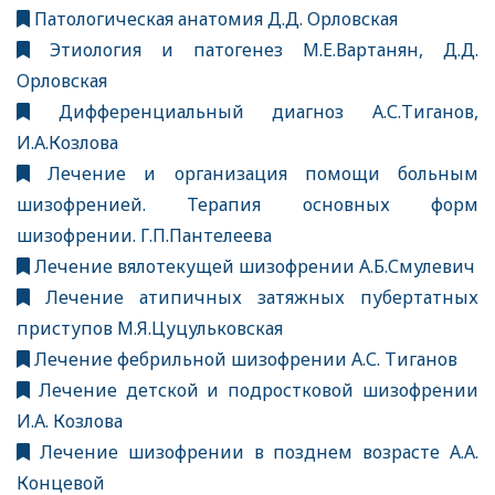
Патологическая анатомия Д.Д. Орловская
Этиология и патогенез М.Е.Вартанян, Д.Д.
Орловская
Дифференциальный диагноз А.С.Тиганов,
И.А.Козлова
Лечение и организация помощи больным
шизофренией. Терапия основных форм
шизофрении. Г.П.Пантелеева
Лечение вялотекущей шизофрении А.Б.Смулевич
Лечение атипичных затяжных пубертатных
приступов М.Я.Цуцульковская
Лечение фебрильной шизофрении А.С. Тиганов
Лечение детской и подростковой шизофрении
И.А. Козлова
Лечение шизофрении в позднем возрасте А.А.
Концевой