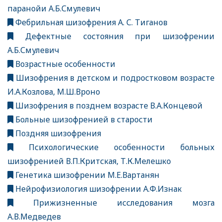
паранойи А.Б.Смулевич
Фебрильная шизофрения А. С. Тиганов
Дефектные состояния при шизофрении
А.Б.Смулевич
Возрастные особенности
Шизофрения в детском и подростковом возрасте
И.А.Козлова, М.Ш.Вроно
Шизофрения в позднем возрасте В.А.Концевой
Больные шизофренией в старости
Поздняя шизофрения
Психологические особенности больных
шизофренией В.П.Критская, Т.К.Мелешко
Генетика шизофрении М.Е.Вартанян
Нейрофизиология шизофрении А.Ф.Изнак
Прижизненные исследования мозга
А.В.Медведев