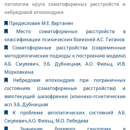
патологии круга соматоформных расстройств и
небредовой ипохондрии.
Предисловие М.Е. Вартанян
Место соматоформных расстройств в
классификации психических болезней А.С. Тиганов
Соматоформные расстройства (современные
методологические подходы к построению модели)
А.Б. Смулевич, Э.Б. Дубницкая, А.О. Фильц, И.В.
Морковкина
Небредовая ипохондрия при пограничных
состояниях (соматоформные расстройства) и
вялотекущей шизофрении (клинико-гснетические
асп Э.Б. Дубницкая
К проблеме алгопатических состояний А.Б.
Смулевич,А.О. Фильц, М.О. Лебедева
Значение болевого синдрома в