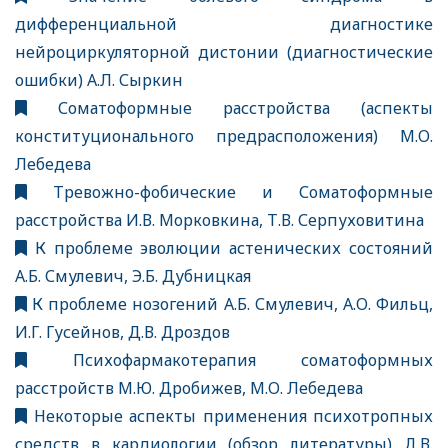
дифференциальной диагностике
нейроциркуляторной дистонии (диагностические
ошибки) А.Л. Сыркин
Соматоформные расстройства (аспекты
конституционального предрасположения) М.О.
Лебедева
Тревожно-фобические и Соматоформные
расстройства И.В. Морковкина, Т.В. Серпуховитина
К проблеме эволюции астенических состояний
А.Б. Смулевич, Э.Б. Дубницкая
К проблеме нозогений А.Б. Смулевич, А.О. Фильц,
И.Г. Гусейнов, Д.В. Дроздов
Психофармакотерапия соматоформных
расстройств М.Ю. Дробижев, М.О. Лебедева
Некоторые аспекты применения психотропных
средств в кардиологии (обзор литературы) Д.В.