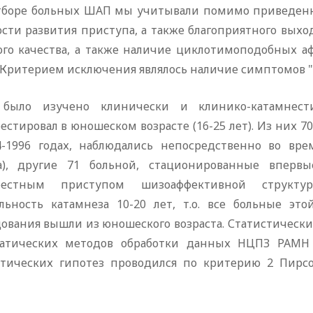
тборе больных ШАП мы учитывали помимо приведенн
ости развития приступа, а также благоприятного вых
ого качества, а также наличие циклотимоподобных 
 Критерием исключения являлось наличие симптомов "
 было изучено клинически и клинико-катамнес
стировал в юношеском возрасте (16-25 лет). Из них 
4-1996 годах, наблюдались непосредственно во вре
а), другие 71 больной, стационированные впервы
фестным приступом шизоаффективной структур
льность катамнеза 10-20 лет, т.о. все больные эт
дования вышли из юношеского возраста. Статистическ
атических методов обработки данных НЦПЗ РАМН 
стических гипотез проводился по критерию 2 Пирсо