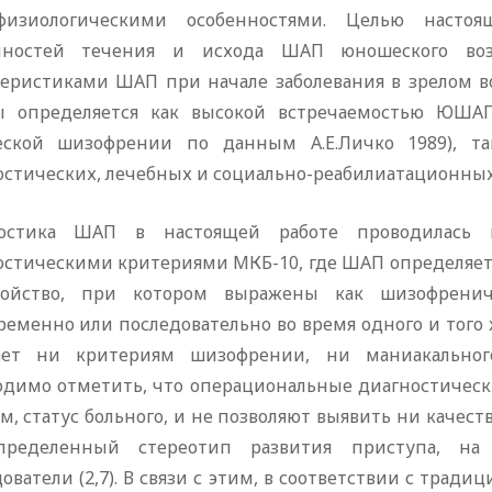
физиологическими особенностями. Целью настоя
нностей течения и исхода ШАП юношеского во
теристиками ШАП при начале заболевания в зрелом во
ы определяется как высокой встречаемостью ЮШАП 
ской шизофрении по данным А.Е.Личко 1989), та
стических, лечебных и социально-реабилиатационных 
остика ШАП в настоящей работе проводилась в
остическими критериями МКБ-10, где ШАП определяетс
ройство, при котором выражены как шизофрени
еменно или последовательно во время одного и того ж
ает ни критериям шизофрении, ни маниакальног
одимо отметить, что операциональные диагностичес
м, статус больного, и не позволяют выявить ни качес
ределенный стереотип развития приступа, на
ователи (2,7). В связи с этим, в соответствии с тради