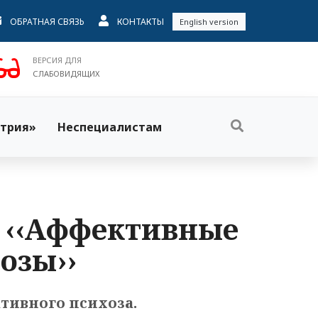
ОБРАТНАЯ СВЯЗЬ
КОНТАКТЫ
English version
ВЕРСИЯ ДЛЯ
СЛАБОВИДЯЩИХ
трия»
Неспециалистам
. ‹‹Аффективные
озы››
тивного психоза.