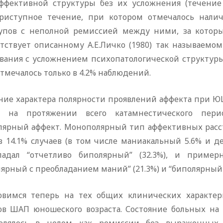
ффективной структуры без их усложнения (течение 
риступное течение, при котором отмечалось налич
упов с неполной ремиссией между ними, за которы
етствует описанному А.Е.Личко (1980) так называемо
евания с усложнением психопатологической структу
отмечалось только в 4.2% наблюдений.
ние характера полярности проявлений аффекта при ЮШ
%) на протяжении всего катамнестического п
лярный аффект. Монополярный тип аффективных расст
в 14.1% случаев (в том числе маниакальный 5.6% и д
ладал “отчетливо биполярный” (32.3%), и пример
ярный с преобладанием маний” (21.3%) и “биполярный 
овимся теперь на тех общих клинических характер
ов ШАП юношеского возраста. Состояние больных на