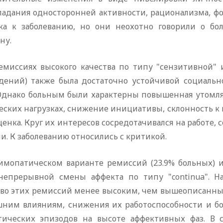
ладания односторонней активности, рационализма, фо
ка к заболеванию, но они неохотно говорили о б
ну.
емиссиях высокого качества по типу "сензитивной" 
дений) также была достаточно устойчивой социальн
 Однако больным были характерны повышенная утомл
еских нагрузках, снижение инициативы, склонность к
енка. Круг их интересов сосредотачивался на работе, 
и. К заболеванию относились с критикой.
имопатическом варианте ремиссий (23.9% больных) 
непрерывной смены аффекта по типу "continua". Н
тво этих ремиссий менее высоким, чем вышеописанных
шним влияниям, снижения их работоспособности и б
тических эпизодов на высоте аффективных фаз. В 