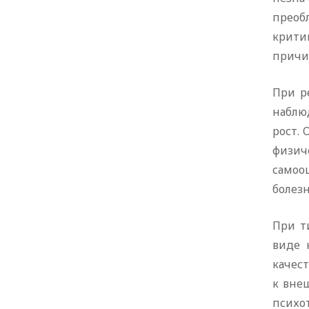
преоб
крити
причи
При р
наблю
рост.
физич
самооц
болезн
При т
виде 
качес
к вне
психо