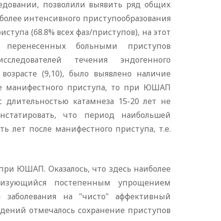
едовании, позволили выявить ряд общих
иболее интенсивного приступообразования
ступа (68.8% всех фаз/приступов), на этот
 перенесенных больными приступов
следователей течения эндогенного
возрасте (9,10), было выявлено наличие
сле манифестного приступа, то при ЮШАП
с длительностью катамнеза 15-20 лет не
статировать, что период наибольшей
ь лет после манифестного приступа, т.е.
ри ЮШАП. Оказалось, что здесь наиболее
ризующийся постепенным упрощением
м заболевания на "чисто" аффективный
людений отмечалось сохранение приступов