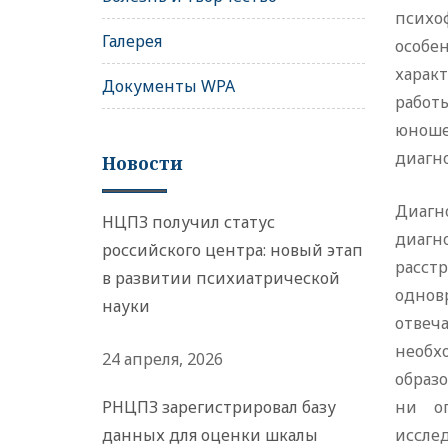
психо
Галерея
особе
харак
Документы WPA
работ
юноше
диагно
Новости
Диагн
НЦПЗ получил статус
диагн
российского центра: новый этап
расст
в развитии психиатрической
одновр
науки
отвеч
необх
24 апреля, 2026
образо
РНЦПЗ зарегистрировал базу
ни оп
данных для оценки шкалы
исслед