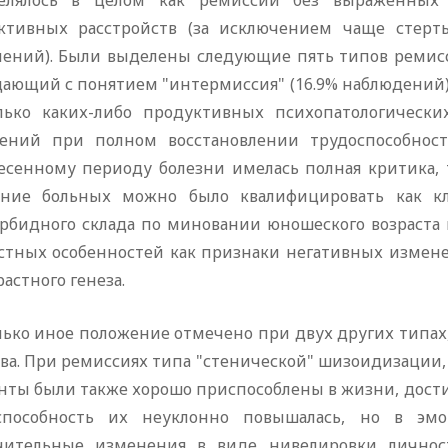
елялось в целом как ремиссии без выраженных
ктивных расстройств (за исключением чаще стерт
лений). Были выделены следующие пять типов ремис
дающий с понятием "интермиссия" (16.9% наблюдений),
лько каких-либо продуктивных психопатологически
ений при полном восстановлении трудоспособнос
есенному периоду болезни имелась полная критика, 
яние больных можно было квалифицировать как кл
рбидного склада по миновании юношеского возраста 
стных особенностей как признаки негативных изменен
растного генеза.
лько иное положение отмечено при двух других типах
ва. При ремиссиях типа "стенической" шизоидизации,
нты были также хорошо приспособлены в жизни, дости
способность их неуклонно повышалась, но в эмо
чительные изменения в виде нивелировки личнос