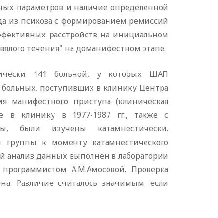
ых параметров и наличие определенной
ода из психоза с формированием ремиссий
аффективных расстройств на инициальном
вялого течения" на доманифестном этапе.
тически 141 больной, у которых ШАП
70 больных, поступивших в клинику Центра
мя манифестного приступа (клиническая
е в клинику в 1977-1987 гг., также с
ы, были изучены катамнестически.
ой группы к моменту катамнестического
ий анализ данных выполнен в лаборатории
программистом А.М.Амосовой. Проверка
на. Различие считалось значимым, если