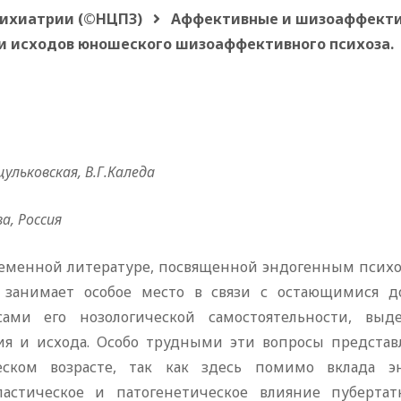
сихиатрии (©НЦПЗ)
Аффективные и шизоаффекти
и исходов юношеского шизоаффективного психоза.
цульковская, В.Г.Каледа
а, Россия
ременной литературе, посвященной эндогенным психо
 занимает особое место в связи с остающимися 
сами его нозологической самостоятельности, выд
ия и исхода. Особо трудными эти вопросы представ
ском возрасте, так как здесь помимо вклада э
ластическое и патогенетическое влияние пуберт