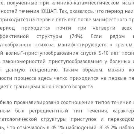
е, полученные при клинико-катамнестическом иссл
нностей течения ЮШАП. Так, оказалось, что период на
приходится на первые пять лет после манифестного при
ериод приходится почти три четверти всех
аффективной структуры (74%). Если рядом ис
упообразного психоза, манифестирующего в зрелом 
ой волны"-приступообразования спустя 5-10 лет по
з закономерностей приступообразования у больных 
л данную тенденцию. Таким образом, можно кон
ности процесса здесь четко приходится на первые пят
ает с границами юношеского возраста.
 было проанализировано соотношение типов течения п
ным был регредиентный тип течения, характе
патологической структуры приступов и переходо
нь, что отмечалось в 45.1% наблюдений. В 35.2% наб