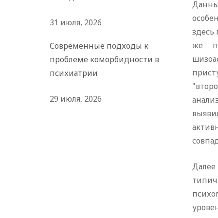
Данны
особе
31 июля, 2026
здесь 
же п
Современные подходы к
шизо
проблеме коморбидности в
прист
психиатрии
"втор
29 июля, 2026
анали
выяви
актив
совпад
Далее
типич
психо
урове