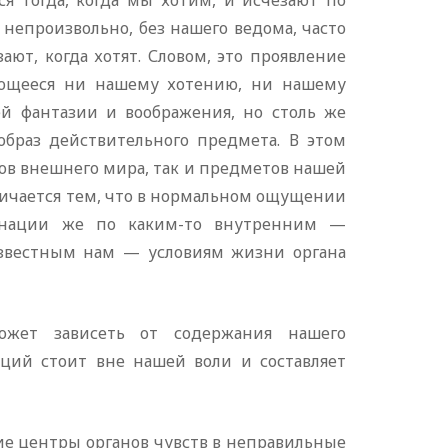
я тогда, когда мы хотим, и исчезают по
непроизвольно, без нашего ведома, часто
ают, когда хотят. Словом, это проявление
ющееся ни нашему хотению, ни нашему
й фантазии и воображения, но столь же
образ действительного предмета. В этом
тов внешнего мира, так и предметов нашей
личается тем, что в нормальном ощущении
инации же по каким-то внутренним —
звестным нам — условиям жизни органа
ожет зависеть от содержания нашего
ций стоит вне нашей воли и составляет
ие центры органов чувств в неправильные