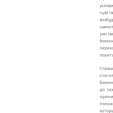
услов
чувст
возбу
самоо
умств
болез
перех
полит
Спраш
счита
болез
до те
прини
полож
котор