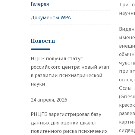
Галерея
Три п
научны
Документы WPA
Виден
имене
Новости
внешн
обычн
НЦПЗ получил статус
чувст
российского центра: новый этап
при э
в развитии психиатрической
ослов;
науки
Ослы 
(Gries
24 апреля, 2026
красо
развев
РНЦПЗ зарегистрировал базу
карти
данных для оценки шкалы
сидяще
полигенного риска психичеких