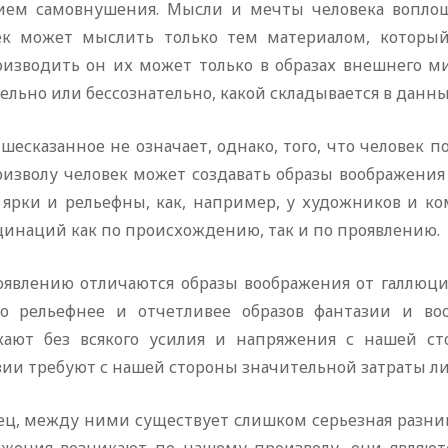
ием самовнушения. Мысли и мечты человека воплоща
ек может мыслить только тем материалом, который
оизводить он их может только в образах внешнего ми
тельно или бессознательно, какой складывается в дан
шесказанное не означает, однако, того, что человек 
оизволу человек может создавать образы воображения 
 ярки и рельефны, как, например, у художников и ко
цинаций как по происхождению, так и по проявлению.
оявлению отличаются образы воображения от галлюц
до рельефнее и отчетливее образов фантазии и во
кают без всякого усилия и напряжения с нашей ст
зии требуют с нашей стороны значительной затраты л
ец, между ними существует слишком серьезная разниц