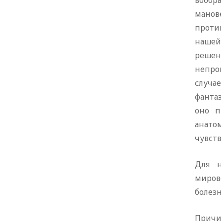
вообр
манов
против
нашей
решен
непро
случае
фанта
оно п
анато
чувств
Для н
миров
болезн
Причи