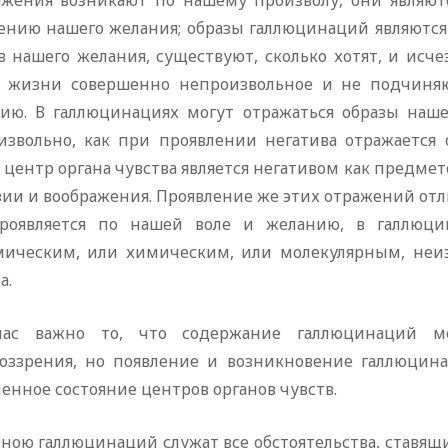
ажения возникают по нашему произволу, они являютс
ению нашего желания; образы галлюцинаций являются 
 нашего желания, существуют, сколько хотят, и исчез
 жизни совершенно непроизвольное и не подчиня
ию. В галлюцинациях могут отражаться образы наше
извольно, как при проявлении негатива отражается 
 центр органа чувства является негативом как предме
зии и воображения. Проявление же этих отражений от
роявляется по нашей воле и желанию, в галлюц
мическим, или химическим, или молекулярным, неи
а.
ас важно то, что содержание галлюцинаций м
оззрения, но появление и возникновение галлюцина
енное состояние центров органов чувств.
ною галлюцинаций служат все обстоятельства, ставящ