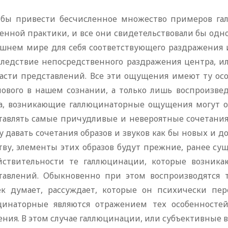
 бы привести бесчисленное множество примеров гал
венной практики, и все они свидетельствовали бы од
ешнем мире для себя соответствующего раздражения и
следствие непосредственного раздражения центра, и
ласти представлений. Все эти ощущения имеют ту осо
нового в нашем сознании, а только лишь воспроизв
а, возникающие галлюцинаторные ощущения могут от
тавлять самые причудливые и невероятные сочетани
 давать сочетания образов и звуков как бы новых и д
тву, элементы этих образов будут прежние, ранее су
йствительности те галлюцинации, которые возника
тавлений. Обыкновенно при этом воспроизводятся т
ек думает, рассуждает, которые он психически пе
цинаторные являются отражением тех особенностей
ния. В этом случае галлюцинации, или субъективные в