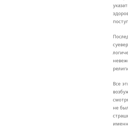
указат
здоро
посту
После
суеве
логич
невеж
религ
Все э
возбу
смотря
не был
страшн
именно