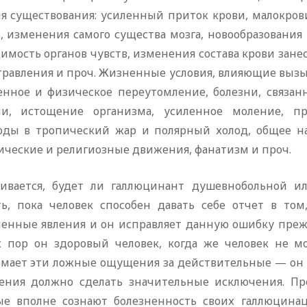
ия существования: усиленный приток крови, малокров
в, изменения самого существа мозга, новообразования
димость органов чувств, изменения состава крови зан
травления и проч. Жизненные условия, влияющие вызы
енное и физическое переутомление, болезни, связан
ни, истощение организма, усиленное моление, п
оды в тропический жар и полярный холод, общее на
ические и религиозные движения, фанатизм и проч.
ивается, будет ли галлюцинант душевнобольной и
ть, пока человек способен давать себе отчет в то
ненные явления и он исправляет данную ошибку пре
х пор он здоровый человек, когда же человек не 
мает эти ложные ощущения за действительные — он с
ения должно сделать значительные исключения. Пр
ые вполне сознают болезненность своих галлюцинац