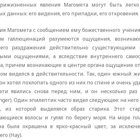
рижизненных явления Магомета могут быть легко
х данных: его видения, его припадки, его откровения.
ия Магомета с сообщением ему божественного учения 
м галлюцинаций разумеются ощущения, возникаю
его раздражения действительно существующими 
ыми ощущениями, а вследствие внутреннего самост
ва, причем возникающее в центре органа ощущение от
том виделся в действительности. Так, один южный жи
 он хотел похлопать одного из них по спине и очень уди
эти явились снова перед ним, и он несколько раз
inger). Один эпилептик часто видел следующее: на него
к, из которой выделялся образ старика. Этот с
ающиеся волосы и гулял по берегу моря. На море пла
на была окрашена в ярко-красный цвет, за исключ
го (Hay).