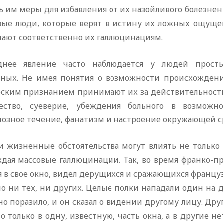
ь им меры для избавления от их назойливого болезнен
вые люди, которые верят в истину их ложных ощуще
пают соответственно их галлюцинациям.
днее явление часто наблюдается у людей просты
рных. Не имея понятия о возможности происхождени
еским признанием принимают их за действительность.
ество, суеверие, убеждения больного в возможн
иозное течение, фанатизм и настроение окружающей с
ти жизненные обстоятельства могут влиять не только 
ждая массовые галлюцинации. Так, во время франко-п
 в свое окно, видел дерущихся и сражающихся французо
о ни тех, ни других. Целые полки нападали один на д
о поразило, и он сказал о видении другому лицу. Дру
 только в одну, известную, часть окна, а в другие н