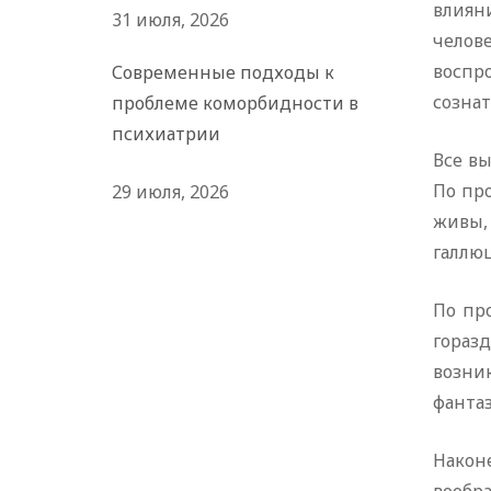
влиян
31 июля, 2026
челов
воспр
Современные подходы к
созна
проблеме коморбидности в
психиатрии
Все вы
По пр
29 июля, 2026
живы,
галлю
По пр
гораз
возни
фанта
Након