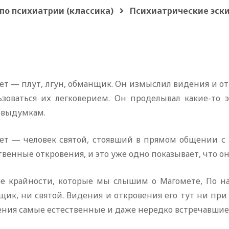
по психиатрии (классика)
Психиатрические эски
ет — плут, лгун, обманщик. Он измыслил видения и от
ьзоваться их легковерием. Он проделывал какие-то 
 выдумкам.
ет — человек святой, стоявший в прямом общении с
венные откровения, и это уже одно показывает, что он
ве крайности, которые мы слышим о Магомете, По н
щик, ни святой. Видения и откровения его тут ни при
ения самые естественные и даже нередко встречавшие