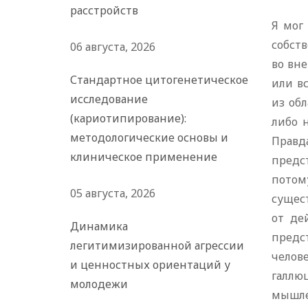
расстройств
Я мог
собст
06 августа, 2026
во вн
Стандартное цитогенетическое
или в
исследование
из об
(кариотипирование):
либо 
методологические основы и
Правд
клиническое применение
предс
потому
05 августа, 2026
сущес
от де
Динамика
предс
легитимизированной агрессии
челов
и ценностных ориентаций у
галлю
молодежи
мышле