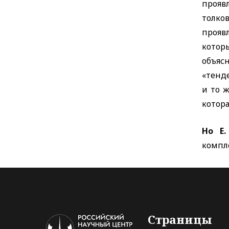
прояв
толко
прояв
котор
объяс
«тенд
и то 
котора
Но
E
компл
Страницы