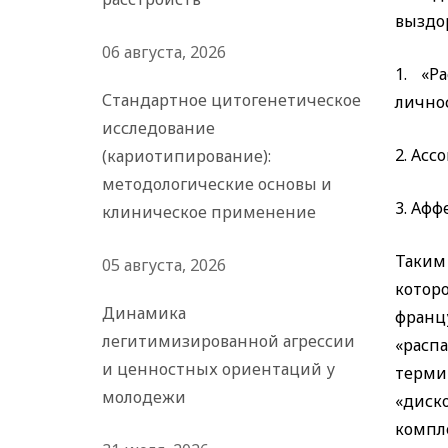
выздор
06 августа, 2026
1. «Р
Стандартное цитогенетическое
личнос
исследование
2. Ас
(кариотипирование):
методологические основы и
3. Афф
клиническое применение
Таким
05 августа, 2026
котор
Динамика
франц
легитимизированной агрессии
«расп
и ценностных ориентаций у
термин
молодежи
«диск
компле