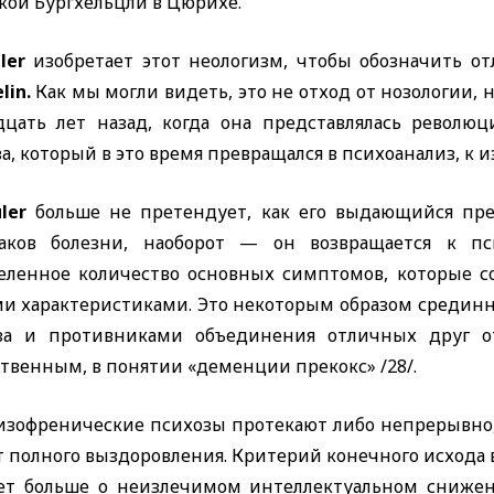
кой Бургхельцли в Цюрихе.
uler
изобретает этот неологизм, чтобы обозначить 
lin.
Как мы могли видеть, это не отход от нозологии, 
дцать лет назад, когда она представлялась револю
а, который в это время превращался в психоанализ, к
uler
больше не претендует, как его выдающийся пр
аков болезни, наоборот — он возвращается к пс
еленное количество основных симптомов, которые с
и характеристиками. Это некоторым образом средин
за и противниками объединения отличных друг от
твенным, в понятии «деменции прекокс» /28/.
изофренические психозы протекают либо непрерывно, 
 полного выздоровления. Критерий конечного исхода в
ет больше о неизлечимом интеллектуальном снижен