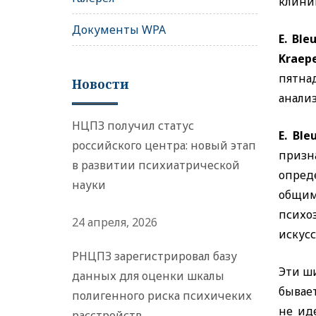
клини
Документы WPA
E. Ble
Kraepe
пятна
Новости
анализ
НЦПЗ получил статус
E. Ble
российского центра: новый этап
призн
в развитии психиатрической
опред
науки
общим
психо
24 апреля, 2026
искусс
РНЦПЗ зарегистрировал базу
Эти ш
данных для оценки шкалы
бывает
полигенного риска психичеких
не ид
расстройств