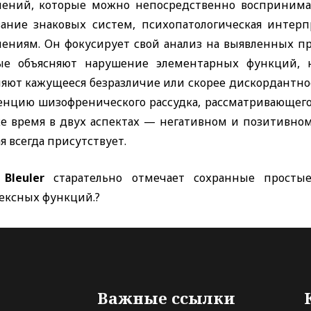
лений, которые можно непосредственно воспринимат
вание знаковых систем, психопатологическая интер
лениям. Он фокусирует свой анализ на выявленных п
ые объясняют нарушение элементарных функций, н
няют кажущееся безразличие или скорее дискордантнос
енцию шизофренического рассудка, рассматривающего
же время в двух аспектах — негативном и позитивном»
я всегда присутствует.
. Bleuler
старательно отмечает сохранные просты
ексных функций.?
Важные ссылки