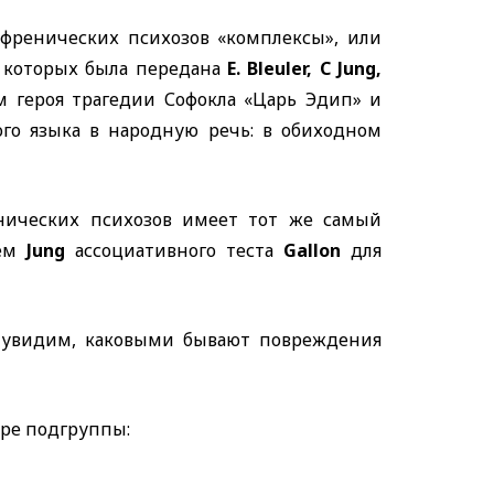
ренических психозов «комплексы», или
 которых была передана
E. Bleuler, C Jung,
м героя трагедии Софокла «Царь Эдип» и
го языка в народную речь: в обиходном
нических психозов имеет тот же самый
тем
Jun
g
ассоциативного теста
Gallon
для
 увидим, каковыми бывают повреждения
ыре подгруппы: