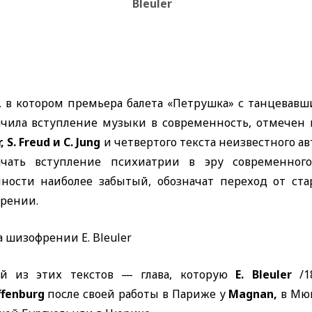
Bleuler
г., в котором премьера балета «Петрушка» с танцев
ачила вступление музыки в современность, отмечен
, S. Freud
и
C. Jung
и четвертого текста неизвестного 
ачать вступление психиатрии в эру современног
нности наиболее забытый, обозначат переход от ст
рении.
а шизофрении
E. Bleuler
й из этих текстов — глава, которую
E. Bleuler
/
ffenburg
после своей работы в Париже у
Magnan,
в Мю