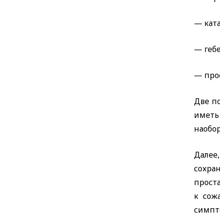
— ката
— гебе
— про
Две п
иметь
наобо
Далее
сохра
проста
к сож
симпт