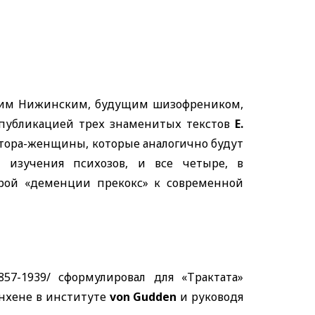
авшим Нижинским, будущим шизофреником,
 публикацией трех знаменитых текстов
E.
автора-женщины, которые аналогично будут
о изучения психозов, и все четыре, в
арой «деменции прекокс» к современной
1857-1939/ сформулировал для «Трактата»
нхене в институте
von Gudden
и руководя