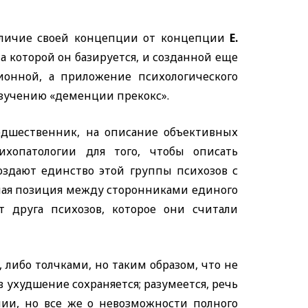
отличие своей концепции от концепции
E.
на которой он базируется, и созданной еще
ционной, а приложение психологического
 изучению «деменции прекокс».
едшественник, на описание объективных
ихопатологии для того, чтобы описать
оздают единство этой группы психозов с
ная позиция между сторонниками единого
 друга психозов, которое они считали
либо толчками, но таким образом, что не
 ухудшение сохраняется; разумеется, речь
ии, но все же о невозможности полного