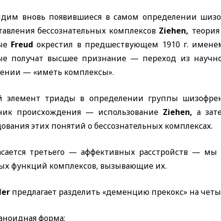
дим вновь появившиеся в самом определении шизоф
тавления бессознательных комплексов
Ziehen,
теория
рые
Freud
окрестил в предшествующем 1910 г. имене
ые получат высшее признание — переход из научно
ении — «иметь комплексы».
й элемент триады в определении группы шизофре
ник происхождения — использование
Ziehen,
а за
ования этих понятий о бессознательных комплексах.
асается третьего — аффективных расстройств — мы
ых функций комплексов, вызывающие их.
uler
предлагает разделить «деменцию прекокс» на чет
аноидная форма;