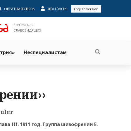
ОБРАТНАЯ СВЯЗЬ
КОНТАКТЫ
English version
ВЕРСИЯ ДЛЯ
СЛАБОВИДЯЩИХ
трия»
Неспециалистам
рении››
euler
лава III. 1911 год. Группа шизофрении E.