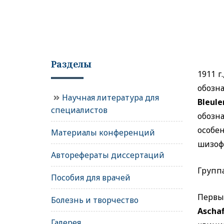
Разделы
1911 
обозн
Научная литература для
Bleuler
специалистов
обозн
особе
Материалы конференций
шизоф
Авторефераты диссертаций
Групп
Пособия для врачей
Первы
Болезнь и творчество
Ascha
Галерея