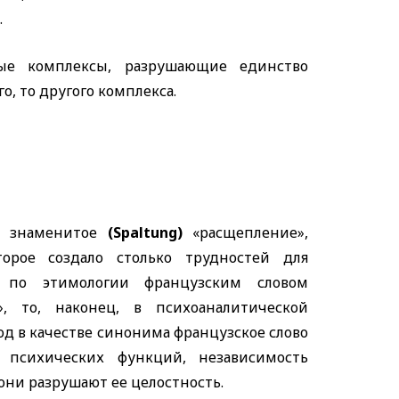
.
ые комплексы, разрушающие единство
о, то другого комплекса.
ь знаменитое
(Spaltung)
«расщепление»,
орое создало столько трудностей для
м по этимологии французским словом
», то, наконец, в психоаналитической
од в качестве синонима французское слово
а психических функций, независимость
они разрушают ее целостность.