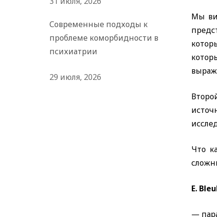
31 июля, 2026
Мы ви
Современные подходы к
предс
проблеме коморбидности в
кото
психиатрии
котор
выраж
29 июля, 2026
Второ
источ
исслед
Что к
сложн
E. Ble
— пар