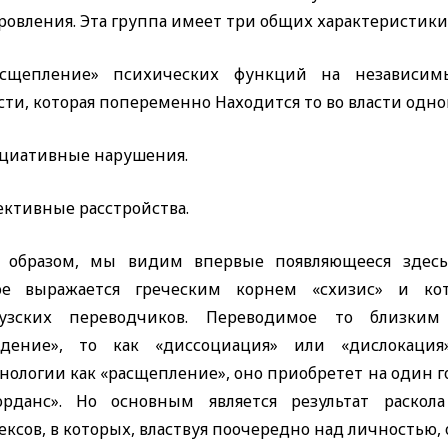
овления. Эта группа имеет три общих характеристики
асщепление» психических функций на независим
ти, которая попеременно Находится то во власти одног
социативные нарушения.
ективные расстройства.
 образом, мы видим впервые появляющееся здес
ое выражается греческим корнем «схизис» и кот
узских переводчиков. Переводимое то близки
адение», то как «диссоциация» или «дислокация
ологии как «расщепление», оно приобретет на один г
орданс». Но основным является результат раскол
ксов, в которых, властвуя поочередно над личностью, 