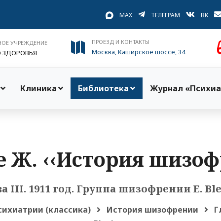
MAX
ТЕЛЕГРАМ
ВК
ПРОЕЗД И КОНТАКТЫ
НОЕ УЧРЕЖДЕНИЕ
Москва, Каширское шоссе, 34
О ЗДОРОВЬЯ
Клиника
Библиотека
Журнал «Психиа
е Ж. ‹‹История шизоф
а III. 1911 год. Группа шизофрении E. Bl
сихиатрии (классика)
История шизофрении
Г