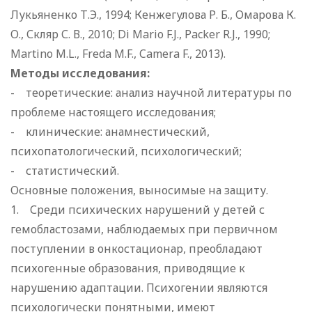
Лукьяненко Т.Э., 1994; Кенжегулова Р. Б., Омарова К.
О., Скляр С. В., 2010; Di Mario F.J., Packer R.J., 1990;
Martino M.L., Freda M.F., Camera F., 2013).
Методы исследования:
- теоретические: анализ научной литературы по
проблеме настоящего исследования;
- клинические: анамнестический,
психопатологический, психологический;
- статистический.
Основные положения, выносимые на защиту.
1. Среди психических нарушений у детей с
гемобластозами, наблюдаемых при первичном
поступлении в онкостационар, преобладают
психогенные образования, приводящие к
нарушению адаптации. Психогении являются
психологически понятными, имеют