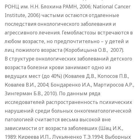
РОНЦ им. Н.Н. Блохина РАМН, 2006; National Cancer
Institute, 2006) частыми остаются отдаленные
последствия онкологического заболевания и
агрессивного лечения. Гемобластозы встречаются в
любом возрасте, но предпочтительно – у детей и
лиц пожилого возраста (Коробицына О.В., 2007).
В структуре онкологических заболеваний детского
возраста болезни крови занимают одно из
ведущих мест (до 40%) (Ковалев Д.В., Копосов П.В.,
Ковалев В.И., 2004; Бондаренко И.А., Мартиросов А.Р.,
Зингерман Б.В., 2010). По данным ряда
исследователей распространенность психических
нарушений среди больных онкогематологической
патологией считается весьма высокой вне
зависимости от возраста заболевших (Шац И.К.,
1989; Киреева И.П., Лукьяненко Т.Э.1994; Выборных