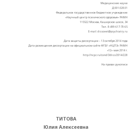
Медицинские науки
Д 001.028.01
Федеральное государственное бюджетное учреждение
«Научный центр психического здоровья» РАМН
115522 Москва, Каширское шоссе, 34
Тел.: 8-499-617-70-65
E-mail: dissovet@psychiatry.ru
Дата защиты диссертации – 13 октября 2014 года
Дата размещения диссертации на официальном сайте ФГБУ «НЦПЗ» РАМН
«12» мая 2014 г.
http://ncpz.ru/cond/3/diss/2014/228
На правах рукописи
ТИТОВА
Юлия Алексеевна