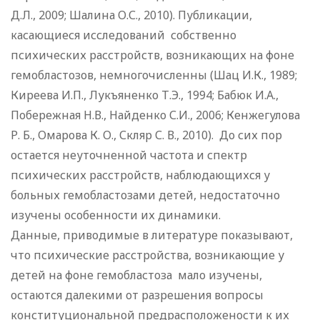
Д.Л., 2009; Шалина О.С., 2010). Публикации,
касающиеся исследований собственно
психических расстройств, возникающих на фоне
гемобластозов, немногочисленны (Шац И.К., 1989;
Киреева И.П., Лукъяненко Т.Э., 1994; Бабюк И.А.,
Побережная Н.В., Найденко С.И., 2006; Кенжегулова
Р. Б., Омарова К. О., Скляр С. В., 2010). До сих пор
остается неуточненной частота и спектр
психических расстройств, наблюдающихся у
больных гемобластозами детей, недостаточно
изучены особенности их динамики.
Данные, приводимые в литературе показывают,
что психические расстройства, возникающие у
детей на фоне гемобластоза мало изучены,
остаются далекими от разрешения вопросы
конституциональной предрасположености к их