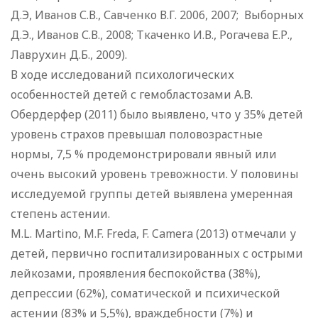
Д.Э, Иванов С.В., Савченко В.Г. 2006, 2007; Выборных
Д.Э., Иванов С.В., 2008; Ткаченко И.В., Рогачева Е.Р.,
Лаврухин Д.Б., 2009).
В ходе исследований психологических
особенностей детей с гемобластозами А.В.
Обердерфер (2011) было выявлено, что у 35% детей
уровень страхов превышал половозрастные
нормы, 7,5 % продемонстрировали явный или
очень высокий уровень тревожности. У половины
исследуемой группы детей выявлена умеренная
степень астении.
M.L. Martino, M.F. Freda, F. Camera (2013) отмечали у
детей, первично госпитализированных с острыми
лейкозами, проявления беспокойства (38%),
депрессии (62%), соматической и психической
астении (83% и 5,5%), враждебности (7%) и