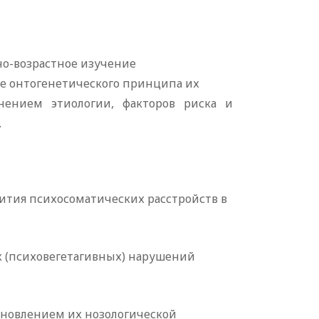
о-возрастное изучение
ве онтогенетического принципа их
очнением этиологии, факторов риска и
.
ития психосоматических расстройств в
 (психовегетагивных) нарушений
ановлением их нозологической