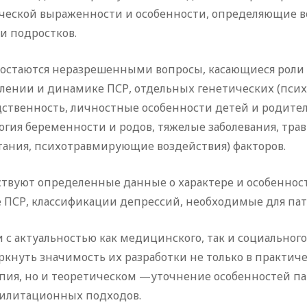
ческой выраженности и особенности, определяющие в
и подростков.
 остаются неразрешенными вопросы, касающиеся роли 
лении и динамике ПСР, отдельных генетических (псих
дственность, личностные особенности детей и родител
огия беременности и родов, тяжелые заболевания, трав
тания, психотравмирующие воздействия) факторов.
ствуют определенные данные о характере и особеннос
 ПСР, классификации депрессий, необходимые для пат
и с актуальностью как медицинского, так и социально
ркнуть значимость их разработки не только в практи
пия, но и теоретическом —уточнение особенностей па
билитационных подходов.