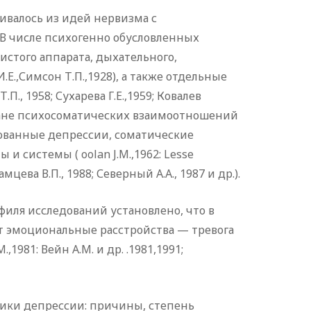
вивалось из идей нервизма с
В числе психогенно обусловленных
стого аппарата, дыхательного,
.,Симсон Т.П.,1928), а также отдельные
 1958; Сухарева Г.Е.,1959; Ковалев
в плане психосоматических взаимоотношений
ованные депрессии, соматические
и системы ( oolan J.M.,1962: Lesse
амцева В.П., 1988; Северный А.А., 1987 и др.).
ля исследований установлено, что в
т эмоциональные расстройства — тревога
,1981: Вейн A.M. и др. .1981,1991;
тики депрессии: причины, степень