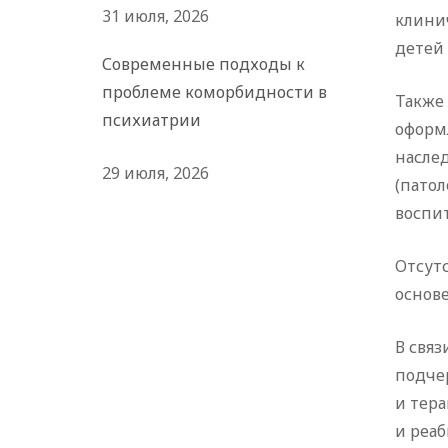
31 июля, 2026
клини
детей 
Современные подходы к
проблеме коморбидности в
Также
психиатрии
оформ
насле
29 июля, 2026
(патол
воспи
Отсут
основе
В связ
подче
и тера
и реа