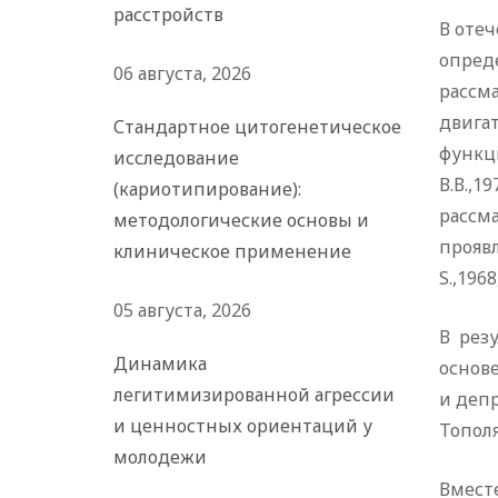
расстройств
В отеч
опред
06 августа, 2026
рассма
двигат
Стандартное цитогенетическое
функци
исследование
В.В.,1
(кариотипирование):
рассм
методологические основы и
проявл
клиническое применение
S.,1968
05 августа, 2026
В рез
Динамика
основ
легитимизированной агрессии
и депр
и ценностных ориентаций у
Тополя
молодежи
Вместе