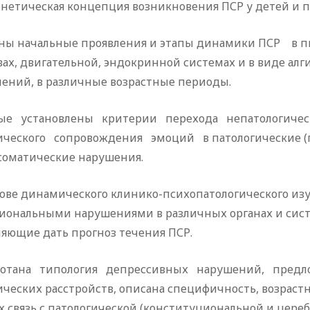
нетическая концепция возникновения ПСР у детей и п
ны начальные проявления и этапы динамики ПСР в п
ах, двигательной, эндокринной системах и в виде алг
лений, в различные возрастные периоды.
ые установлены критерии перехода непатологическ
ического сопровождения эмоций в патологические (
соматические нарушения.
ове динамического клинико-психопатологического изу
иональными нарушениями в различных органах и сист
ляющие дать прогноз течения ПСР.
ботана типология депрессивных нарушений, предло
ических расстройств, описана специфичность, возраст
х связь с патологической (конституциональной и цер