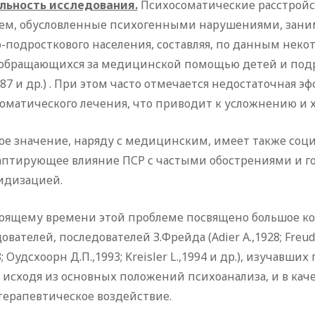
льность исследования.
Психосоматические расстройс
тем, обусловленные психогенными нарушениями, заним
-подросткового населения, составляя, по данным некот
обращающихся за медицинской помощью детей и подростков
987 и др.) . При этом часто отмечается недостаточная
оматического лечения, что приводит к усложнению и 
ое значение, наряду с медицинским, имеет также со
аптирующее влияние ПСР с частыми обострениями и го
идизацией.
тоящему времени этой проблеме посвящено большое кол
ователей, последователей З.Фрейда (Adier А.,1928; Freud A.J
8; Оудсхоорн Д.П.,1993; Kreisler L.,1994 и др.), изучав
 исходя из основных положений психоанализа, и в ка
терапевтическое воздействие.