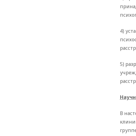
прина
психоп
4) уст
психо
расстр
5) раз
учреж
расст
Научн
В нас
клини
групп