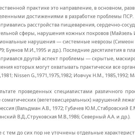
ественной практике это направление, в основном, раз
еленными достижениями в разработке проблемы ПСР. 
тривались расстройства пищеварения, сердечно-сосуди
ельной сферы, нарушения кожных покровов (Майзель И.Е
ональные нарушения — системные неврозы (Симеон Т.П.,
979; Буянов М.И.,1995 и др.). Последние десятилетия 
атривался другой аспект проблемы — скрытые, маскир
ения которых могут охватывать практически все органы 
,1981; Nissen G.,1971,1975,1982; Иовчук Н.М., 1985,1992; М
ультате проведенных специалистами различного профи
е соматических (вегетовисцеральных) нарушений лежа
ессия (Вальдман А.В., 1972; Губачев Ю.М.,Стабровский Е.М.
нский В.Д.,Струковская М.В.,1986; Северный А.А. и др.).
 с тем до сих пор не уточнены отдельные характерис