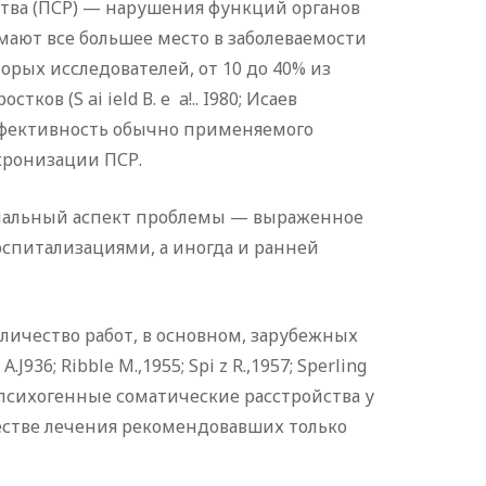
тва (ПСР) — нарушения функций органов
ают все большее место в заболеваемости
орых исследователей, от 10 до 40% из
 (S ai ield В. e a!.. I980; Исаев
 эффективность обычно применяемого
хронизации ПСР.
циальный аспект проблемы — выраженное
спитализациями, а иногда и ранней
ичество работ, в основном, зарубежных
936; Ribble M.,1955; Spi z R.,1957; Sperling
ших психогенные соматические расстройства у
честве лечения рекомендовавших только