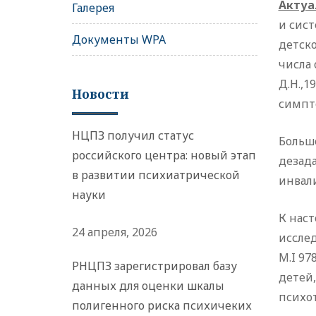
Актуа
Галерея
и сис
Документы WPA
детско
числа 
Д.Н.,1
Новости
симпт
НЦПЗ получил статус
Больш
российского центра: новый этап
дезад
в развитии психиатрической
инвал
науки
К нас
24 апреля, 2026
исслед
M.I 97
РНЦПЗ зарегистрировал базу
детей,
данных для оценки шкалы
психо
полигенного риска психичеких