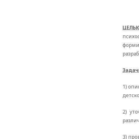
ЦЕЛЬ
психос
форми
разра
Задач
1) опи
детско
2) ут
разли
3) про