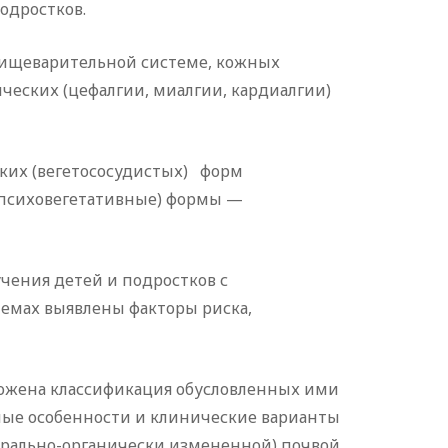
одростков.
ищеварительной системе, кожных
ических (цефалгии, миалгии, кардиалгии)
их (вегетососудистых) форм
психовегетативные) формы —
чения детей и подростков с
емах выявлены факторы риска,
жена классификация обусловленных ими
ные особенности и клинические варианты
ебрально-органически измененной) почвой,