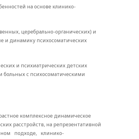
енностей на основе клинико-
твенных, церебрально-органических) и
ние и динамику психосоматических
ческих и психиатрических детских
и больных с психосоматическими
зрастное комплексное динамическое
ских расстройств, на репрезентативной
емном подходе, клинико-