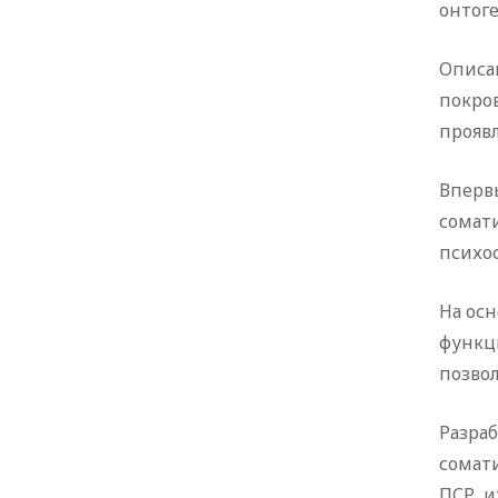
онтоге
Описа
покров
прояв
Вперв
сомат
психо
На осн
функц
позво
Разра
сомат
ПСР, и