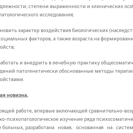
длежности, степени выраженности и клинических особ
атологического исследования;
ановить характер воздействия биологических (наследс
социальных факторов, а также возраста на формирова
ойств;
работать и внедрить в лечебную практику общесомати
дений патогенетически обоснованные методы терапи
ройствами.
ая новизна.
тоящей работе, впервые включающей сравнительно-во
ко-психопатологическое изучение ряда психосоматиче
е больных, разработана новая, основанная на сист