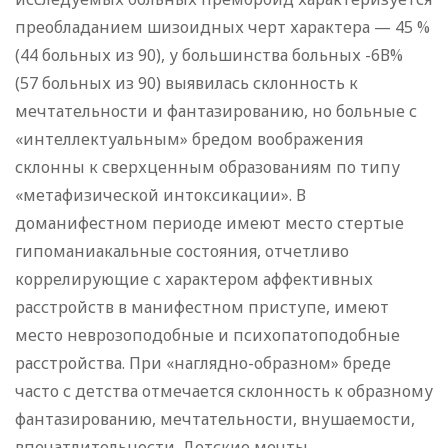
преобладанием шизоидных черт характера — 45 %
(44 больных из 90), у большинства больных -6В%
(57 больных из 90) выявилась склонность к
мечтательности и фантазированию, но больные с
«интеллектуальным» бредом воображения
склонны к сверхценным образованиям по типу
«метафизической интоксикации». В
доманифестном периоде имеют место стертые
гипоманиакальные состояния, отчетливо
коррелирующие с характером аффективных
расстройств в манифестном приступе, имеют
место неврозоподобные и психопатоподобные
расстройства. При «наглядно-образном» бреде
часто с детства отмечается склонность к образному
фантазированию, мечтательности, внушаемости,
впечатлительности. Детские мечты