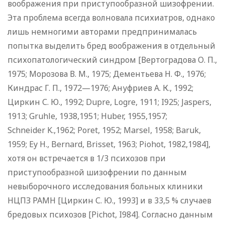
воображения при приступообразной шизофрении.
Эта проблема всегда волновала психиатров, однако
лишь немногими авторами предпринималась
попытка выделить бред воображения в отдельный
психопатологический синдром [Вертоградова О. П.,
1975; Морозова В. М., 1975; Дементьева Н. Ф., 1976;
Киндрас Г. П., 1972—1976; Ануфриев А. К., 1992;
Циркин С. Ю., 1992; Dupre, Logre, 1911; I925; Jaspers,
1913; Gruhle, 1938,1951; Huber, 1955,1957;
Schneider K.,1962; Poret, 1952; Marsel, 1958; Baruk,
1959; Ey H., Bernard, Brisset, 1963; Piohot, 1982,1984],
хотя он встречается в 1/3 психозов при
приступообразной шизофрении по данным
невыборочного исследования больных клиники
НЦПЗ РАМН [Циркин С. Ю., 1993] и в 33,5 % случаев
бредовых психозов [Pichot, I984]. Согласно данным