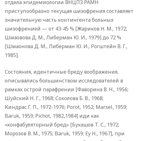
отдела эпидемиологии ВНЦПЗ РАМН
приступообразно текущая шизофрения составляет
значительную часть контингента больных
шизофренией — от 43-45 % [Жариков Н. М., 1972;
Шмаовова Д. М., Либерман Ю. И., 1979] до 72 %
[Шмаонова Д. М., Либерман Ю. И., Рогштейн В. Г.,
1985].
Состояния, идентичные бреду воображения,
описывались большинством исследователей в
рамках острой парафрении [Фаворина В. Н., 1956;
Шуйский Н. Г., 1968; Соколова Б. В., 1968;
Киндрас Г. П., 1972-1976; Porot, 1952; Marsel, 1959;
Baruk, 1959; Pichot, 1982,1984] иди как
«конфабуляторный бред» [Букашов Т. С., 1972;
Морозов В. М., 1975; Baruk, 1959; Ey H., 1967], при