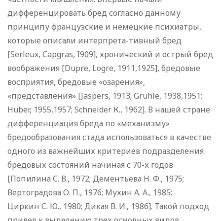
дифференцировать бред согласно данному
принципу французские и немецкие психиатры,
которые описали интерпрета-тивный бред
[Serleux, Capgras, I909], хронический и острый бред
воображения [Dupre, Logre, 1911,1925], бредовые
восприятия, бредовые «озарения»,
«представления» [Jaspers, 1913; Gruhle, 1938,1951;
Huber, 1955,1957; Schneider К., 1962]. В нашей стране
дифференциация бреда по «механизму»
бредообразования стада использоваться в качестве
одного из важнейших критериев подразделения
бредовых состояний начиная с 70-х годов
[Попилина С. В., 1972; Дементьева Н. Ф., 1975;
Вертоградова О. П., 1976; Мухин А. А., 1985;
Циркин С. Ю., 1980; Дикая В. И., 1986]. Такой подход
привел к выделению трех основных видов