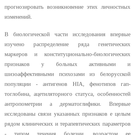
прогнозировать возникновение этих личностных
изменений.
В биологической части исследования впервые
изучено распреде­ление ряда генетических
маркеров и конституционально-биологи­ческих
признаков у больных активными и
шизоаффективными пси­хозами из белорусской
популяции - антигенов
HIA
, фенотипов гап­
тоглобина, ацетиляторного статуса, особенностей
антропометрии а дерматоглифики. Впервые
исследованы связи указанных признаков е целым
рядом клинических и терапевтических параметров
- типом течения болезни, возрастом ее