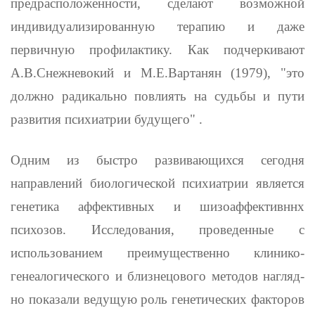
предрасположенности, сделают возможной
индивиду­ализированную терапию и даже
первичную профилактику. Как под­черкивают
А.В.Снежневокий и М.Е.Вартанян (1979), "это
должно радикально повлиять на судьбы и пути
развития психиатрии буду­щего" .
Одним из быстро развивающихся сегодня
направлений биологи­ческой психиатрии является
генетика аффективных и шизоаффективннх
психозов. Исследования, проведенные с
использованием преиму­щественно клинико-
генеалогического и близнецового методов нагляд­
но показали ведущую роль генетических факторов