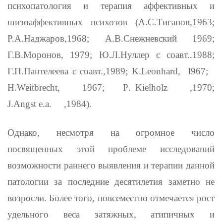
психопатоло­гия и терапия аффективных и
шизоаффективных психозов (А.С.Тиганов,1963;
Р.А.Наджаров,1968; А.В.Снежневский 1969;
Г.В.Моронов, 1979; Ю.Л.Нуллер с соавт..1988;
Г.П.Пантелеева с соавт.,1989;
K
.
Leonhard
,
I
967;
H
.
Weitbrecht
,
1967;
P
.
Kielholz
,1970;
J
.
Angst
е.а.
,1984).
Однако, несмотря на огромное число
посвященных этой проблеме исследований
возможности раннего выявления и терапии данной
патологии за последние десятилетия заметно не
возросли. Более того, повсеместно отмечается рост
удельного веса затяжных, атипичных и